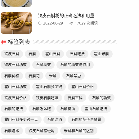
铁皮石斛粉的正确吃法和用量
2022-06-29
17029 次阅读
标签列表
铁皮石斛
石斛
霍山石斛
石斛吃法
霍山米斛
铁皮石斛功效
石斛功效
石斛的功效与作用
石斛价格
石斛花
米斛
石斛禁忌
霍山石斛功效
霍山石斛多少钱
霍山石斛价格
铁皮石斛价格
铁皮石斛吃法
石斛百科
石斛的功效
石斛的吃法
石斛怎么吃
石斛煲汤
霍山石斛吃法
霍山石斛多少钱一克
石斛泡酒
石斛的配伍与禁忌
石斛泡水
铁皮石斛祛斑吗
米斛和石斛的区别