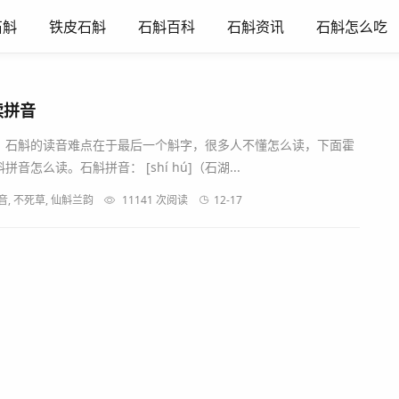
石斛
铁皮石斛
石斛百科
石斛资讯
石斛怎么吃
读拼音
？石斛的读音难点在于最后一个斛字，很多人不懂怎么读，下面霍
怎么读。石斛拼音： [shí hú]（石湖...
音, 不死草, 仙斛兰韵
11141 次阅读
12-17