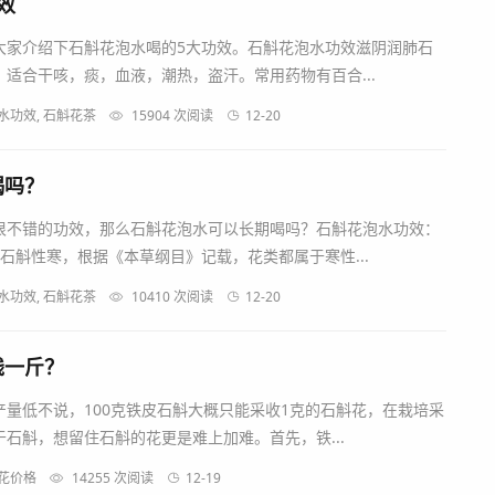
效
大家介绍下石斛花泡水喝的5大功效。石斛花泡水功效滋阴润肺石
适合干咳，痰，血液，潮热，盗汗。常用药物有百合...
水功效, 石斛花茶
15904 次阅读
12-20
喝吗？
很不错的功效，那么石斛花泡水可以长期喝吗？石斛花泡水功效：
石斛性寒，根据《本草纲目》记载，花类都属于寒性...
水功效, 石斛花茶
10410 次阅读
12-20
钱一斤？
量低不说，100克铁皮石斛大概只能采收1克的石斛花，在栽培采
石斛，想留住石斛的花更是难上加难。首先，铁...
斛花价格
14255 次阅读
12-19