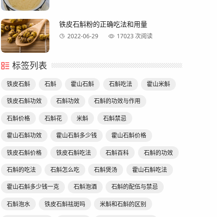
铁皮石斛粉的正确吃法和用量
2022-06-29
17023 次阅读
标签列表
铁皮石斛
石斛
霍山石斛
石斛吃法
霍山米斛
铁皮石斛功效
石斛功效
石斛的功效与作用
石斛价格
石斛花
米斛
石斛禁忌
霍山石斛功效
霍山石斛多少钱
霍山石斛价格
铁皮石斛价格
铁皮石斛吃法
石斛百科
石斛的功效
石斛的吃法
石斛怎么吃
石斛煲汤
霍山石斛吃法
霍山石斛多少钱一克
石斛泡酒
石斛的配伍与禁忌
石斛泡水
铁皮石斛祛斑吗
米斛和石斛的区别