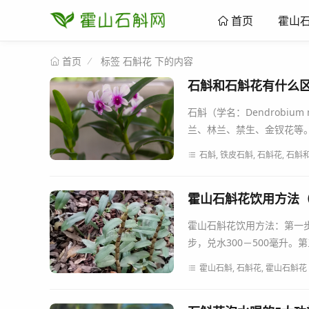
霍山
首页
标签 石斛花 下的内容
首页
石斛和石斛花有什么
石斛（学名：Dendrobiu
兰、林兰、禁生、金钗花等。
石斛, 铁皮石斛, 石斛花, 石
霍山石斛花饮用方法
霍山石斛花饮用方法：第一
步，兑水300－500毫升。
霍山石斛, 石斛花, 霍山石斛花