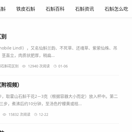
石斛
铁皮石斛
石斛百科
石斛资讯
石斛怎么吃
区别
m nobile Lindl），又名仙斛兰韵、不死草、还魂草、紫萦仙株、吊
茎直立，肉质状肥厚，稍扁...
斛和石斛花区别
12940 次阅读
01-06
（附视频）
步，取霍山石斛干花2－3克（根据容器大小而定）放入杯中。第二
第三步，煮沸后约10分钟，至汤色柠檬黄或桔...
15832 次阅读
12-22