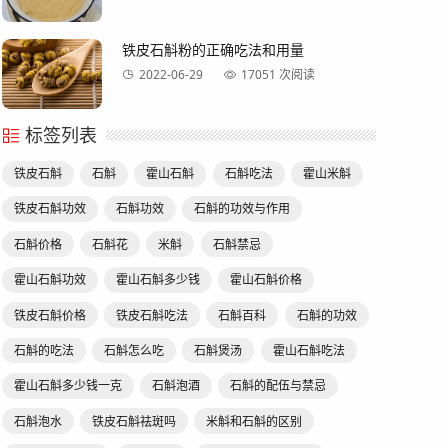
铁皮石斛粉的正确吃法和用量
2022-06-29
17051 次阅读
标签列表
铁皮石斛
石斛
霍山石斛
石斛吃法
霍山米斛
铁皮石斛功效
石斛功效
石斛的功效与作用
石斛价格
石斛花
米斛
石斛禁忌
霍山石斛功效
霍山石斛多少钱
霍山石斛价格
铁皮石斛价格
铁皮石斛吃法
石斛百科
石斛的功效
石斛的吃法
石斛怎么吃
石斛煲汤
霍山石斛吃法
霍山石斛多少钱一克
石斛泡酒
石斛的配伍与禁忌
石斛泡水
铁皮石斛祛斑吗
米斛和石斛的区别