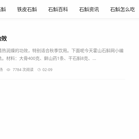
石斛
铁皮石斛
石斛百科
石斛资讯
石斛怎么吃
功效
清热润燥的功效，特别适合秋季饮用。下面呢今天霍山石斛网小编
材料：大骨400克、鲜山药1条、干石斛8克、...
汤
7784 次阅读
02-09