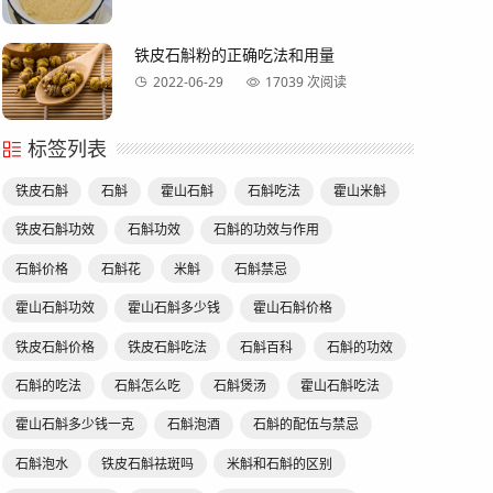
铁皮石斛粉的正确吃法和用量
2022-06-29
17039 次阅读
标签列表
铁皮石斛
石斛
霍山石斛
石斛吃法
霍山米斛
铁皮石斛功效
石斛功效
石斛的功效与作用
石斛价格
石斛花
米斛
石斛禁忌
霍山石斛功效
霍山石斛多少钱
霍山石斛价格
铁皮石斛价格
铁皮石斛吃法
石斛百科
石斛的功效
石斛的吃法
石斛怎么吃
石斛煲汤
霍山石斛吃法
霍山石斛多少钱一克
石斛泡酒
石斛的配伍与禁忌
石斛泡水
铁皮石斛祛斑吗
米斛和石斛的区别