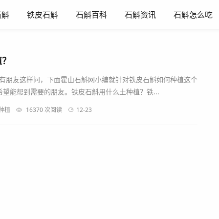
石斛
铁皮石斛
石斛百科
石斛资讯
石斛怎么吃
植？
常有朋友这样问，下面霍山石斛网小编就针对铁皮石斛如何种植这个
望能帮到需要的朋友。铁皮石斛用什么土种植？铁...
斛种植
16370 次阅读
12-23