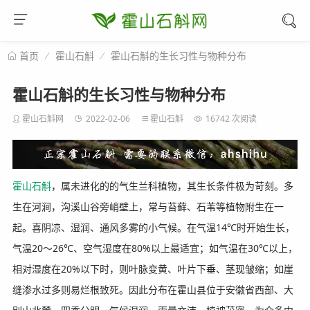
霍山石斛
霍山石斛的生长习性与物种分布
首页
霍山石斛的生长习性与物种分布
霍山石斛网
2022-02-06
霍山石斛
16742 次阅读
霍山石斛
，属未进化的的气生兰科植物，其生长条件极为苛刻。多
生在河涧，沟溪山谷旁峭壁上，常与苔藓、石苇等植物附生在一
起。喜阴凉、湿润、通风多雾的小气候。在气温14℃时开始生长，
气温20～26℃、空气湿度在80%以上最适宜；如气温在30℃以上，
相对湿度在20%以下时，则叶脉变黄、叶片下垂、茎现皱缩；如崖
缝渗水过多则易烂根致死。因此分布在霍山县位于安徽省西部、大