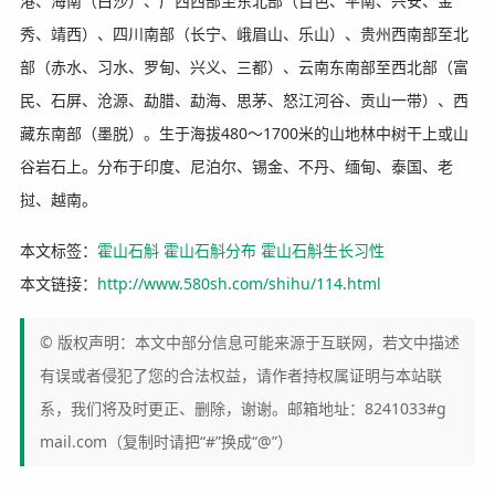
港、海南（白沙）、广西西部至东北部（百色、平南、兴安、金
秀、靖西）、四川南部（长宁、峨眉山、乐山）、贵州西南部至北
部（赤水、习水、罗甸、兴义、三都）、云南东南部至西北部（富
民、石屏、沧源、勐腊、勐海、思茅、怒江河谷、贡山一带）、西
藏东南部（墨脱）。生于海拔480～1700米的山地林中树干上或山
谷岩石上。分布于印度、尼泊尔、锡金、不丹、缅甸、泰国、老
挝、越南。
本文标签：
霍山石斛
霍山石斛分布
霍山石斛生长习性
本文链接：
http://www.580sh.com/shihu/114.html
© 版权声明：本文中部分信息可能来源于互联网，若文中描述
有误或者侵犯了您的合法权益，请作者持权属证明与本站联
系，我们将及时更正、删除，谢谢。邮箱地址：8241033#g
mail.com（复制时请把“#”换成“@”）